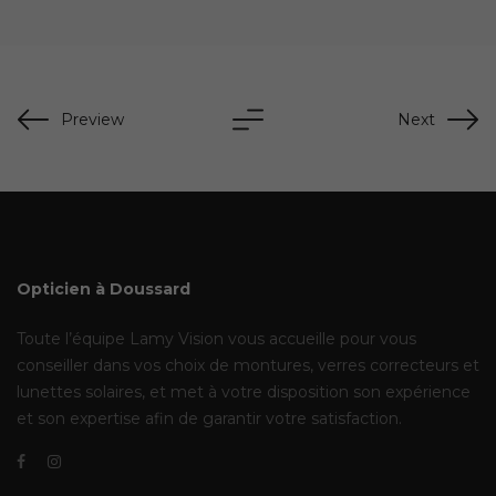
Preview
Next
Opticien à Doussard
Toute l’équipe Lamy Vision vous accueille pour vous
conseiller dans vos choix de montures, verres correcteurs et
lunettes solaires, et met à votre disposition son expérience
et son expertise afin de garantir votre satisfaction.