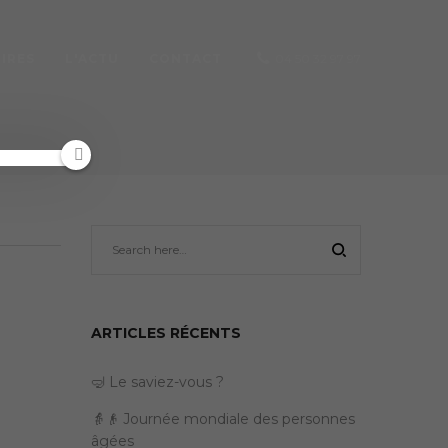
IRES
L'ACTU
CONTACT
04 50 32 97 97
ARTICLES RÉCENTS
🤿 Le saviez-vous ?
👵👴 Journée mondiale des personnes
âgées