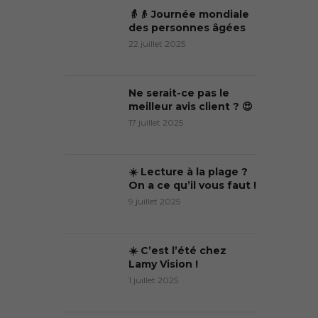
👵👴 Journée mondiale
des personnes âgées
22 juillet 2025
Ne serait-ce pas le
meilleur avis client ? 😍
17 juillet 2025
☀️ Lecture à la plage ?
On a ce qu’il vous faut !
9 juillet 2025
☀️ C’est l’été chez
Lamy Vision !
1 juillet 2025