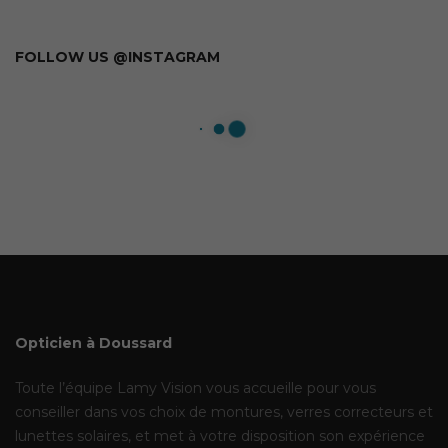
FOLLOW US @INSTAGRAM
Invalid Token [2]
Opticien à Doussard
Toute l’équipe Lamy Vision vous accueille pour vous
conseiller dans vos choix de montures, verres correcteurs et
lunettes solaires, et met à votre disposition son expérience
et son expertise afin de garantir votre satisfaction.