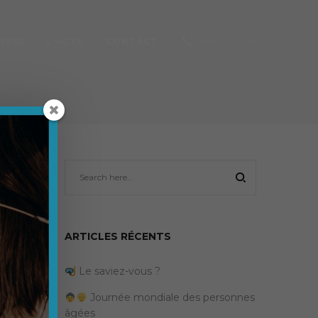
IRES
L'ACTU
CONTACT
04 50 32 97 97
ARTICLES RÉCENTS
Le saviez-vous ?
Journée mondiale des personnes
âgées